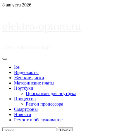
Перейти
8 августа 2026
к
содержимому
elektro-optom.ru
Hi tech новости и обзоры
Основное
меню
Ios
Видеокарты
Жесткие диски
Материнские платы
Ноутбуки
Программы для ноутбука
Процессор
Разгон процессора
Смартфоны
Новости
Ремонт и обслуживание
Найти: