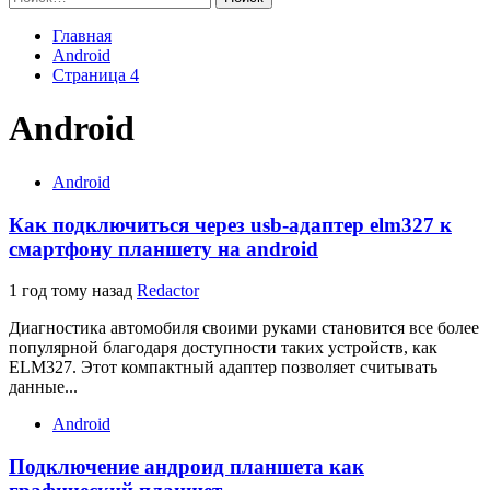
Главная
Android
Страница 4
Android
Android
Как подключиться через usb-адаптер elm327 к
смартфону планшету на android
1 год тому назад
Redactor
Диагностика автомобиля своими руками становится все более
популярной благодаря доступности таких устройств, как
ELM327. Этот компактный адаптер позволяет считывать
данные...
Android
Подключение андроид планшета как