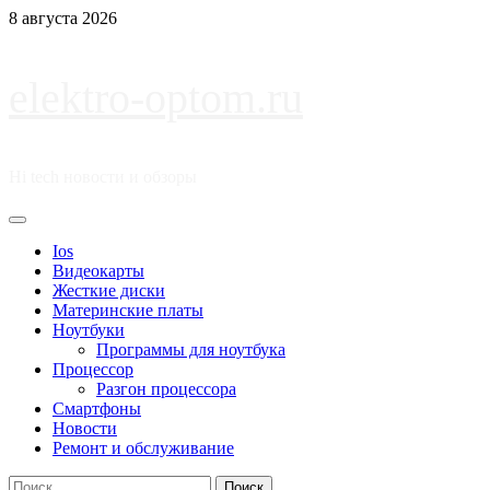
Перейти
8 августа 2026
к
содержимому
elektro-optom.ru
Hi tech новости и обзоры
Основное
меню
Ios
Видеокарты
Жесткие диски
Материнские платы
Ноутбуки
Программы для ноутбука
Процессор
Разгон процессора
Смартфоны
Новости
Ремонт и обслуживание
Найти: