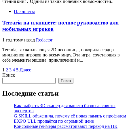
чтения книг․ Одним из таких полезных возможностей...
Планшеты
Terraria на планшете: полное руководство для
мобильных игроков
1 год тому назад
Redactor
Terraria, захватывающая 2D песочница, покорила сердца
миллионов игроков по всему миру. Эта игра, сочетающая в
себе элементы экшена, приключений и...
Пагинация
1
2
3
4
5
Далее
Поиск
записей
Поиск
Последние статьи
Как выбрать 3D сканер для вашего бизнеса: советы
экспертов
G.SKILL объяснила, почему её новая память с профилем
EXPO ULL продаётся по огромной цене
Консольные геймеры рассматривают переход на ПК