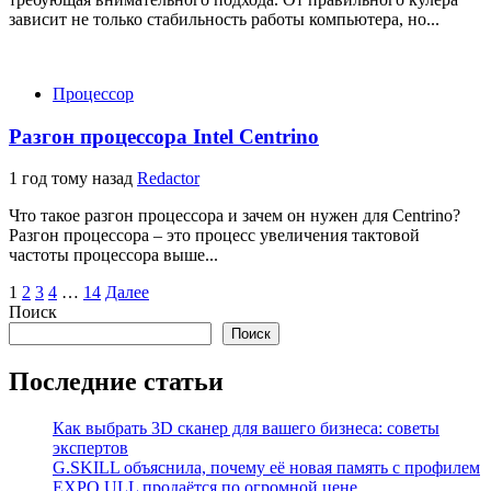
зависит не только стабильность работы компьютера, но...
Процессор
Разгон процессора Intel Centrino
1 год тому назад
Redactor
Что такое разгон процессора и зачем он нужен для Centrino?
Разгон процессора – это процесс увеличения тактовой
частоты процессора выше...
Пагинация
1
2
3
4
…
14
Далее
Поиск
записей
Поиск
Последние статьи
Как выбрать 3D сканер для вашего бизнеса: советы
экспертов
G.SKILL объяснила, почему её новая память с профилем
EXPO ULL продаётся по огромной цене