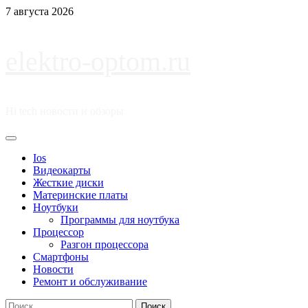
Перейти
7 августа 2026
к
содержимому
elektro-optom.ru
Hi tech новости и обзоры
Основное
меню
Ios
Видеокарты
Жесткие диски
Материнские платы
Ноутбуки
Программы для ноутбука
Процессор
Разгон процессора
Смартфоны
Новости
Ремонт и обслуживание
Найти: