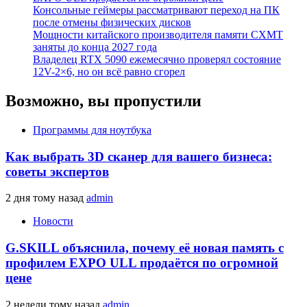
Консольные геймеры рассматривают переход на ПК
после отмены физических дисков
Мощности китайского производителя памяти CXMT
заняты до конца 2027 года
Владелец RTX 5090 ежемесячно проверял состояние
12V-2×6, но он всё равно сгорел
Возможно, вы пропустили
Программы для ноутбука
Как выбрать 3D сканер для вашего бизнеса:
советы экспертов
2 дня тому назад
admin
Новости
G.SKILL объяснила, почему её новая память с
профилем EXPO ULL продаётся по огромной
цене
2 недели тому назад
admin