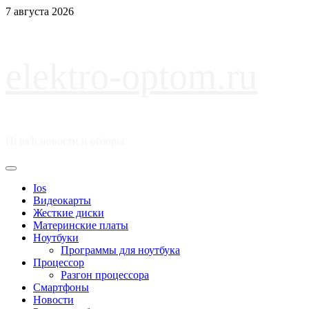
Перейти
7 августа 2026
к
содержимому
elektro-optom.ru
Hi tech новости и обзоры
Основное
меню
Ios
Видеокарты
Жесткие диски
Материнские платы
Ноутбуки
Программы для ноутбука
Процессор
Разгон процессора
Смартфоны
Новости