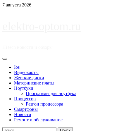
Перейти
7 августа 2026
к
содержимому
elektro-optom.ru
Hi tech новости и обзоры
Основное
меню
Ios
Видеокарты
Жесткие диски
Материнские платы
Ноутбуки
Программы для ноутбука
Процессор
Разгон процессора
Смартфоны
Новости
Ремонт и обслуживание
Найти: