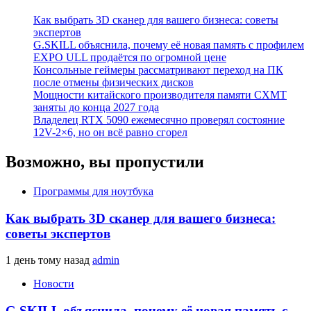
Как выбрать 3D сканер для вашего бизнеса: советы
экспертов
G.SKILL объяснила, почему её новая память с профилем
EXPO ULL продаётся по огромной цене
Консольные геймеры рассматривают переход на ПК
после отмены физических дисков
Мощности китайского производителя памяти CXMT
заняты до конца 2027 года
Владелец RTX 5090 ежемесячно проверял состояние
12V-2×6, но он всё равно сгорел
Возможно, вы пропустили
Программы для ноутбука
Как выбрать 3D сканер для вашего бизнеса:
советы экспертов
1 день тому назад
admin
Новости
G.SKILL объяснила, почему её новая память с