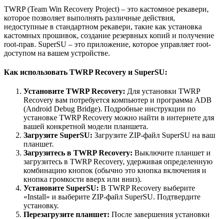
TWRP (Team Win Recovery Project) – это кастомное рекавери,
которое позволяет выполнять различные действия,
недоступные в стандартном рекавери, такие как установка
кастомных прошивок, создание резервных копий и получение
root-прав. SuperSU – это приложение, которое управляет root-
доступом на вашем устройстве.
Как использовать TWRP Recovery и SuperSU:
Установите TWRP Recovery:
Для установки TWRP
Recovery вам потребуется компьютер и программа ADB
(Android Debug Bridge). Подробные инструкции по
установке TWRP Recovery можно найти в интернете для
вашей конкретной модели планшета.
Загрузите SuperSU:
Загрузите ZIP-файл SuperSU на ваш
планшет.
Загрузитесь в TWRP Recovery:
Выключите планшет и
загрузитесь в TWRP Recovery, удерживая определенную
комбинацию кнопок (обычно это кнопка включения и
кнопка громкости вверх или вниз).
Установите SuperSU:
В TWRP Recovery выберите
«Install» и выберите ZIP-файл SuperSU. Подтвердите
установку.
Перезагрузите планшет:
После завершения установки