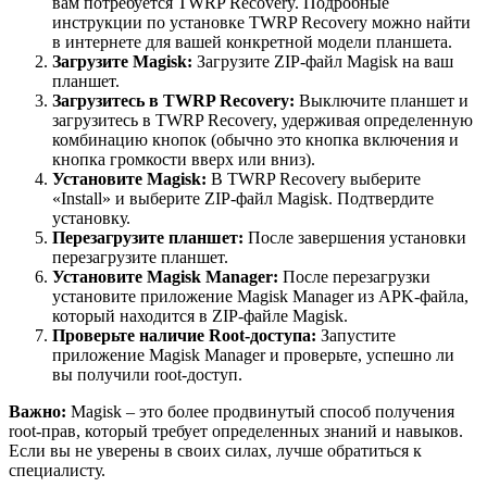
вам потребуется TWRP Recovery. Подробные
инструкции по установке TWRP Recovery можно найти
в интернете для вашей конкретной модели планшета.
Загрузите Magisk:
Загрузите ZIP-файл Magisk на ваш
планшет.
Загрузитесь в TWRP Recovery:
Выключите планшет и
загрузитесь в TWRP Recovery, удерживая определенную
комбинацию кнопок (обычно это кнопка включения и
кнопка громкости вверх или вниз).
Установите Magisk:
В TWRP Recovery выберите
«Install» и выберите ZIP-файл Magisk. Подтвердите
установку.
Перезагрузите планшет:
После завершения установки
перезагрузите планшет.
Установите Magisk Manager:
После перезагрузки
установите приложение Magisk Manager из APK-файла,
который находится в ZIP-файле Magisk.
Проверьте наличие Root-доступа:
Запустите
приложение Magisk Manager и проверьте, успешно ли
вы получили root-доступ.
Важно:
Magisk – это более продвинутый способ получения
root-прав, который требует определенных знаний и навыков.
Если вы не уверены в своих силах, лучше обратиться к
специалисту.