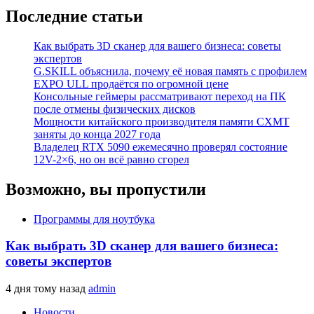
Последние статьи
Как выбрать 3D сканер для вашего бизнеса: советы
экспертов
G.SKILL объяснила, почему её новая память с профилем
EXPO ULL продаётся по огромной цене
Консольные геймеры рассматривают переход на ПК
после отмены физических дисков
Мощности китайского производителя памяти CXMT
заняты до конца 2027 года
Владелец RTX 5090 ежемесячно проверял состояние
12V-2×6, но он всё равно сгорел
Возможно, вы пропустили
Программы для ноутбука
Как выбрать 3D сканер для вашего бизнеса:
советы экспертов
4 дня тому назад
admin
Новости