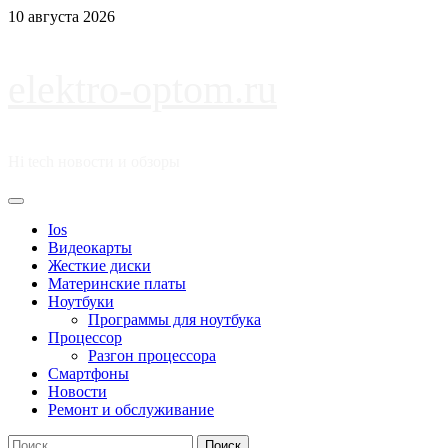
Перейти
10 августа 2026
к
содержимому
elektro-optom.ru
Hi tech новости и обзоры
Основное
меню
Ios
Видеокарты
Жесткие диски
Материнские платы
Ноутбуки
Программы для ноутбука
Процессор
Разгон процессора
Смартфоны
Новости
Ремонт и обслуживание
Найти: