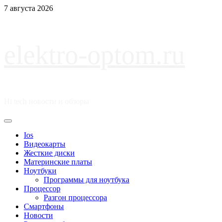
Перейти
7 августа 2026
к
содержимому
elektro-optom.ru
Hi tech новости и обзоры
Основное
меню
Ios
Видеокарты
Жесткие диски
Материнские платы
Ноутбуки
Программы для ноутбука
Процессор
Разгон процессора
Смартфоны
Новости