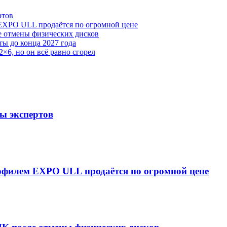
ртов
 EXPO ULL продаётся по огромной цене
е отмены физических дисков
ы до конца 2027 года
×6, но он всё равно сгорел
ты экспертов
рофилем EXPO ULL продаётся по огромной цене