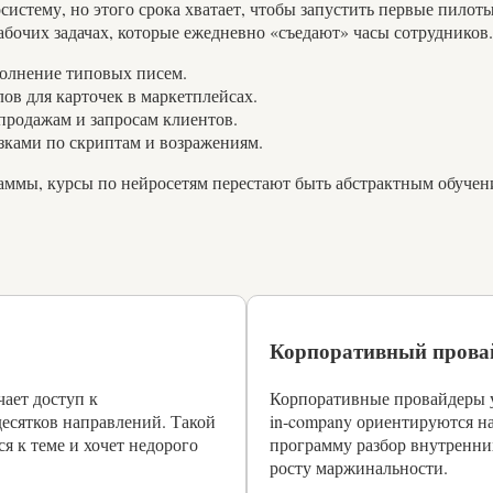
осистему, но этого срока хватает, чтобы запустить первые пилот
абочих задачах, которые ежедневно «съедают» часы сотрудников
полнение типовых писем.
ов для карточек в маркетплейсах.
продажам и запросам клиентов.
зками по скриптам и возражениям.
раммы, курсы по нейросетям перестают быть абстрактным обуче
Корпоративный прова
чает доступ к
Корпоративные провайдеры у
есятков направлений. Такой
in‑company ориентируются н
я к теме и хочет недорого
программу разбор внутренних
росту маржинальности.