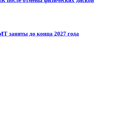
ПК после отмены физических дисков
T заняты до конца 2027 года