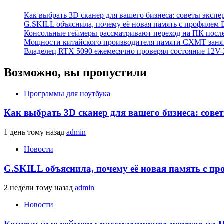
Как выбрать 3D сканер для вашего бизнеса: советы экспе
G.SKILL объяснила, почему её новая память с профилем
Консольные геймеры рассматривают переход на ПК посл
Мощности китайского производителя памяти CXMT занят
Владелец RTX 5090 ежемесячно проверял состояние 12V-2
Возможно, вы пропустили
Программы для ноутбука
Как выбрать 3D сканер для вашего бизнеса: сове
1 день тому назад
admin
Новости
G.SKILL объяснила, почему её новая память с п
2 недели тому назад
admin
Новости