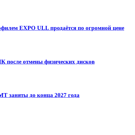
рофилем EXPO ULL продаётся по огромной цене
ПК после отмены физических дисков
T заняты до конца 2027 года