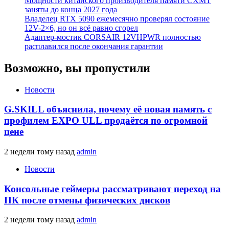
Мощности китайского производителя памяти CXMT
заняты до конца 2027 года
Владелец RTX 5090 ежемесячно проверял состояние
12V-2×6, но он всё равно сгорел
Адаптер-мостик CORSAIR 12VHPWR полностью
расплавился после окончания гарантии
Возможно, вы пропустили
Новости
G.SKILL объяснила, почему её новая память с
профилем EXPO ULL продаётся по огромной
цене
2 недели тому назад
admin
Новости
Консольные геймеры рассматривают переход на
ПК после отмены физических дисков
2 недели тому назад
admin