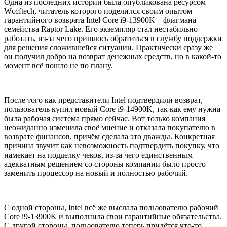
Одна из последних историй была опубликована ресурсом
Wccftech, читатель которого поделился своим опытом
гарантийного возврата Intel Core i9-13900K – флагмана
семейства Raptor Lake. Его экземпляр стал нестабильно
работать, из-за чего пришлось обратиться в службу поддержки
для решения сложившейся ситуации. Практически сразу же
он получил добро на возврат денежных средств, но в какой-то
момент всё пошло не по плану.
После того как представители Intel подтвердили возврат,
пользователь купил новый Core i9-14900K, так как ему нужна
была рабочая система прямо сейчас. Вот только компания
неожиданно изменила своё мнение и отказала покупателю в
возврате финансов, причём сделала это дважды. Конкретная
причина звучит как невозможность подтвердить покупку, что
намекает на подделку чеков, из-за чего единственным
адекватным решением со стороны компании было просто
заменить процессор на новый и полностью рабочий.
С одной стороны, Intel всё же выслала пользователю рабочий
Core i9-13900K и выполнила свои гарантийные обязательства.
С другой стороны, пользователю теперь придётся что-то