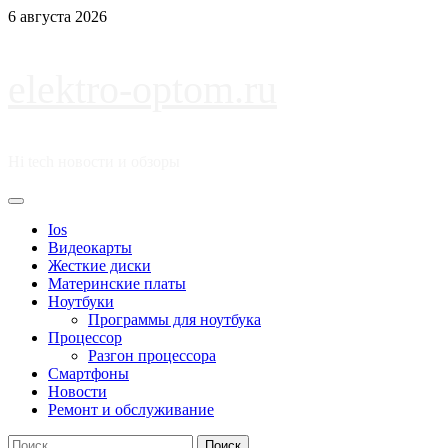
Перейти
6 августа 2026
к
содержимому
elektro-optom.ru
Hi tech новости и обзоры
Основное
меню
Ios
Видеокарты
Жесткие диски
Материнские платы
Ноутбуки
Программы для ноутбука
Процессор
Разгон процессора
Смартфоны
Новости
Ремонт и обслуживание
Найти: