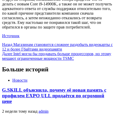
делать с новым Core i9-14900K, а также он не может получить
адекватного ответа от службы поддержки относительно того,
по какой причине представители компании сначала
согласились, а затем неожиданно отказались от возврата
средств. Ему настолько не понравился такой шаг, что он
обратился в органы по защите прав потребителей.
Источник
Продолжить
Назад
Магазинам становится сложнее раздобыть видеокарты с
12 и более Гбайтами видеопамяти
чтение
Далее
Intel могла бы продавать больше процессоров, но этому
мешают ограниченные мощности TSMC
Больше историй
Новости
G.SKILL объяснила, почему её новая память с
профилем EXPO ULL продаётся по огромной
цене
2 недели тому назад
admin