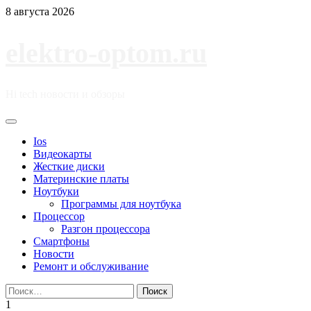
Перейти
8 августа 2026
к
содержимому
elektro-optom.ru
Hi tech новости и обзоры
Основное
меню
Ios
Видеокарты
Жесткие диски
Материнские платы
Ноутбуки
Программы для ноутбука
Процессор
Разгон процессора
Смартфоны
Новости
Ремонт и обслуживание
Найти:
1