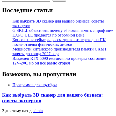
Последние статьи
Как выбрать 3D сканер для вашего бизнеса: советы
экспертов
G.SKILL объяснила, почему её новая память с профилем
EXPO ULL продаётся по огромной цене
Консольные геймеры рассматривают переход на ПК
после отмены физических дисков
Мощности китайского производителя памяти CXMT
заняты до конца 2027 года
Владелец RTX 5090 ежемесячно проверял состояние
12V-2×6, но он всё равно сгорел
Возможно, вы пропустили
Программы для ноутбука
Как выбрать 3D сканер для вашего бизнеса:
советы экспертов
2 дня тому назад
admin