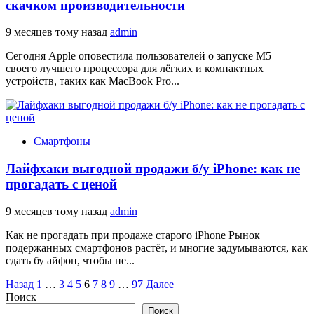
скачком производительности
9 месяцев тому назад
admin
Сегодня Apple оповестила пользователей о запуске M5 –
своего лучшего процессора для лёгких и компактных
устройств, таких как MacBook Pro...
Смартфоны
Лайфхаки выгодной продажи б/у iPhone: как не
прогадать с ценой
9 месяцев тому назад
admin
Как не прогадать при продаже старого iPhone Рынок
подержанных смартфонов растёт, и многие задумываются, как
сдать бу айфон, чтобы не...
Пагинация
Назад
1
…
3
4
5
6
7
8
9
…
97
Далее
Поиск
записей
Поиск