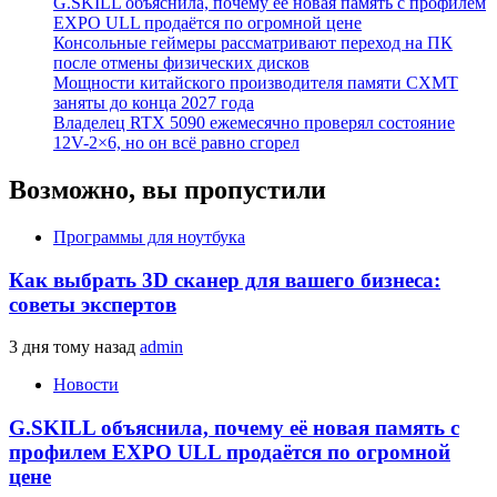
G.SKILL объяснила, почему её новая память с профилем
EXPO ULL продаётся по огромной цене
Консольные геймеры рассматривают переход на ПК
после отмены физических дисков
Мощности китайского производителя памяти CXMT
заняты до конца 2027 года
Владелец RTX 5090 ежемесячно проверял состояние
12V-2×6, но он всё равно сгорел
Возможно, вы пропустили
Программы для ноутбука
Как выбрать 3D сканер для вашего бизнеса:
советы экспертов
3 дня тому назад
admin
Новости
G.SKILL объяснила, почему её новая память с
профилем EXPO ULL продаётся по огромной
цене