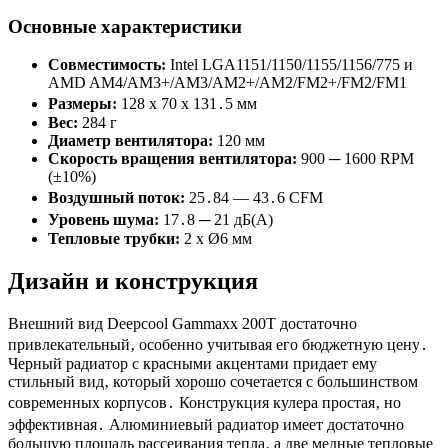
Основные характеристики
Совместимость:
Intel LGA1151/1150/1155/1156/775 и
AMD AM4/AM3+/AM3/AM2+/AM2/FM2+/FM2/FM1
Размеры:
128 x 70 x 131․5 мм
Вес:
284 г
Диаметр вентилятора:
120 мм
Скорость вращения вентилятора:
900 ─ 1600 RPM
(±10%)
Воздушный поток:
25․84 — 43․6 CFM
Уровень шума:
17․8 ─ 21 дБ(А)
Тепловые трубки:
2 x Ø6 мм
Дизайн и конструкция
Внешний вид Deepcool Gammaxx 200T достаточно
привлекательный‚ особенно учитывая его бюджетную цену․
Черный радиатор с красными акцентами придает ему
стильный вид‚ который хорошо сочетается с большинством
современных корпусов․ Конструкция кулера простая‚ но
эффективная․ Алюминиевый радиатор имеет достаточно
большую площадь рассеивания тепла‚ а две медные тепловые