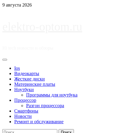
Перейти
9 августа 2026
к
содержимому
elektro-optom.ru
Hi tech новости и обзоры
Основное
меню
Ios
Видеокарты
Жесткие диски
Материнские платы
Ноутбуки
Программы для ноутбука
Процессор
Разгон процессора
Смартфоны
Новости
Ремонт и обслуживание
Найти: