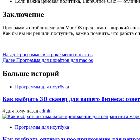
Если важна ценовая политика, LibreOffice Calc — отличн
Заключение
Программы с таблицами для Mac OS предлагают широкий спек
Как бы вы ни решили поступить, важно помнить, что работа с
Продолжить
Назад
Программы в строке меню в mac os
Далее
Программа для шрифтов для mac os
чтение
Больше историй
Программы для ноутбука
Как выбрать 3D сканер для вашего бизнеса: сове
4 дня тому назад
admin
Программы для ноутбука
Как выбрать оптимальное приложение для репра