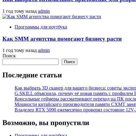
1 год тому назад
admin
Программы для ноутбука
Как SMM агентства помогают бизнесу расти
1 год тому назад
admin
Поиск
Поиск
Последние статьи
Как выбрать 3D сканер для вашего бизнеса: советы экспе
G.SKILL объяснила, почему её новая память с профилем
Консольные геймеры рассматривают переход на ПК посл
Мощности китайского производителя памяти CXMT занят
Владелец RTX 5090 ежемесячно проверял состояние 12V-2
Возможно, вы пропустили
Программы для ноутбука