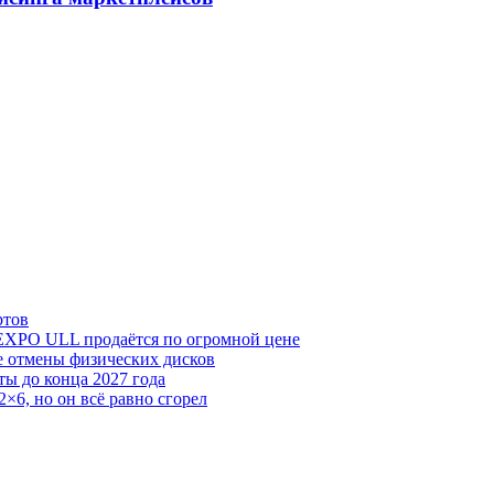
ртов
 EXPO ULL продаётся по огромной цене
е отмены физических дисков
ы до конца 2027 года
×6, но он всё равно сгорел