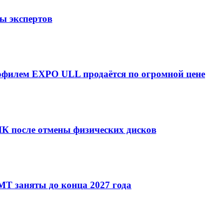
ты экспертов
рофилем EXPO ULL продаётся по огромной цене
ПК после отмены физических дисков
T заняты до конца 2027 года