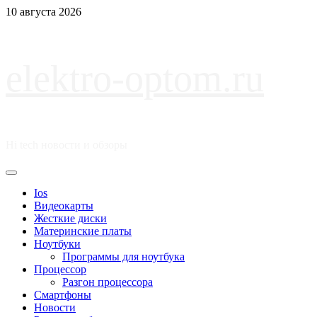
Перейти
10 августа 2026
к
содержимому
elektro-optom.ru
Hi tech новости и обзоры
Основное
меню
Ios
Видеокарты
Жесткие диски
Материнские платы
Ноутбуки
Программы для ноутбука
Процессор
Разгон процессора
Смартфоны
Новости