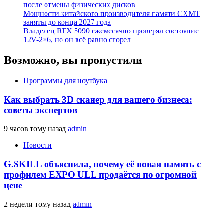
после отмены физических дисков
Мощности китайского производителя памяти CXMT
заняты до конца 2027 года
Владелец RTX 5090 ежемесячно проверял состояние
12V-2×6, но он всё равно сгорел
Возможно, вы пропустили
Программы для ноутбука
Как выбрать 3D сканер для вашего бизнеса:
советы экспертов
9 часов тому назад
admin
Новости
G.SKILL объяснила, почему её новая память с
профилем EXPO ULL продаётся по огромной
цене
2 недели тому назад
admin