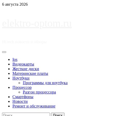
Перейти
6 августа 2026
к
содержимому
elektro-optom.ru
Hi tech новости и обзоры
Основное
меню
Ios
Видеокарты
Жесткие диски
Материнские платы
Ноутбуки
Программы для ноутбука
Процессор
Разгон процессора
Смартфоны
Новости
Ремонт и обслуживание
Найти: